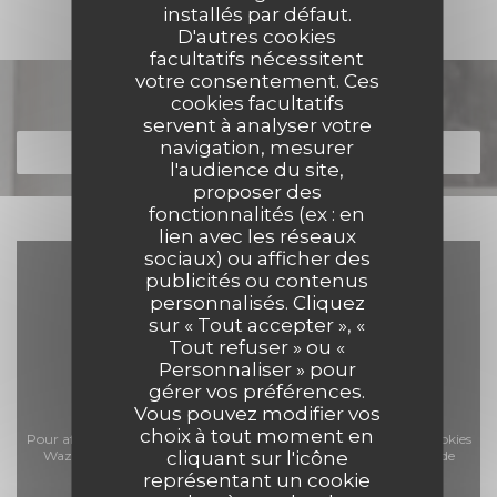
installés par défaut.
D'autres cookies
facultatifs nécessitent
votre consentement. Ces
Découvrir notre carte
cookies facultatifs
servent à analyser votre
navigation, mesurer
DÉCOUVRIR NOTRE CARTE
l'audience du site,
proposer des
fonctionnalités (ex : en
lien avec les réseaux
sociaux) ou afficher des
publicités ou contenus
personnalisés. Cliquez
sur « Tout accepter », «
Tout refuser » ou «
Personnaliser » pour
gérer vos préférences.
Vous pouvez modifier vos
choix à tout moment en
Pour afficher la carte interactive Waze, vous devez accepter les cookies
Waze Map (Google). Ces cookies peuvent collecter des données de
cliquant sur l'icône
représentant un cookie
navigation et de localisation.
Autoriser