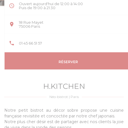
Ouvert aujourd'hui de 12:00 à 14:00
Puis de 19:00 à 21:30
18 Rue Mayet
((ouvre une nouvelle fenêtre))
75006 Paris
01 45 66 51 57
RÉSERVER
H.KITCHEN
Néo-bistrot
|
Paris
Notre petit bistrot au décor sobre propose une cuisine
française revisitée et concoctée par notre chef japonais.
Notre plus cher désir est de partager avec nos clients la joie
de vivre dans la ronde des saisons.