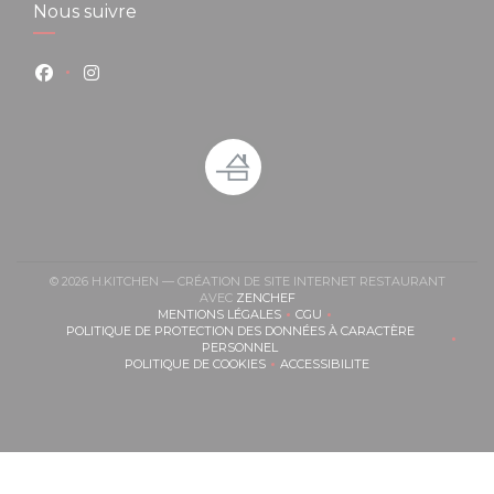
Nous suivre
Facebook ((ouvre une nouvelle fenêtre))
Instagram ((ouvre une nouvelle fenêtre))
© 2026 H.KITCHEN — CRÉATION DE SITE INTERNET RESTAURANT
((OUVRE UNE NOUVELLE FENÊT
AVEC
ZENCHEF
MENTIONS LÉGALES
CGU
((OUVRE UNE NOUVELLE FENÊTRE))
((OUVRE UNE NOUVELLE FEN
POLITIQUE DE PROTECTION DES DONNÉES À CARACTÈRE
((OUVRE UNE NOUVELLE FENÊTRE))
PERSONNEL
POLITIQUE DE COOKIES
ACCESSIBILITE
((OUVRE UNE NOUVELLE FENÊTRE))
((OUVRE UNE NOUVELLE FE