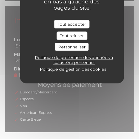
en bas à gauche des
pages du site.
Infos pratiques
Tout accepter
Horaires
Tout refuser
Lundi
19h00 - 21h30
Personnaliser
Mar
-
Sam
Politique de protection des données à
12h00 - 14h00
19h00 - 21h30
•
caractère personnel
Dimanche
Politique de gestion des cookies
Fermé
Moyens de paiement
Eurocard/Mastercard
Espèces
Visa
American Express
Carte Bleue