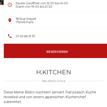
heute Geoffnet von 12:00 bis 14:00
Dann von 19:00 bis 21:30
18 Rue Mayet
((öffnet ein neues Fenster))
75006 Paris
01 45 66 51 57
RESERVIEREN
H.KITCHEN
Neo-Bistro
|
Paris
Diese kleine Bistro nüchtern serviert Französisch Küche
revisited und von einem japanischen Küchenchef
zubereitet.