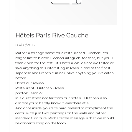
Hôtels Paris Rive Gauche
03/07/2015
Rather a strange name for a restaurant ‘H.Kitchen’. You
might like to blame Hidenori Kitaguchi for that, but you’ll
thank him for the rest – it’s been a while since we tasted or
saw anything this interesting in Paris, a mix of the finest
Japanese and French cuisine unlike anything you’ve eaten
before.
Here’s our review.
Restaurant H.Kitchen - Paris
photos: JasonW
In a quiet street not far from our hotels, H.Kitchen is so
discrete you’d hardly know it was there at all.
And once inside, you’d be hard pressed to compliment the
décor, with just two paintings on the walls and rather
standard furniture. Perhaps the message is that we should
be concentrating on the food?