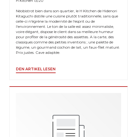
H Kitchen 13/20
Néobistrot bien dans son quartier, le H Kitchen de Hidenori
Kitaguchi distille une cuisine plutôt traditionnelle, sans que
celle-ci n'égrène la modernité de l'esprit ou de
l'environnement. Le ton de la salle est assez minimaliste,
voire élégant, dispose le client dans sa meilleure humeur
pour profiter de la générosité des assiettes. A la carte, des
classiques comme des petites inventions ; une palette de
légume, un gourmand cochon de lait, un faux-filet maturé.
Prix justes. Cave adaptée.
((ÖFFNET EIN NEUES FENSTER))
DEN ARTIKEL LESEN