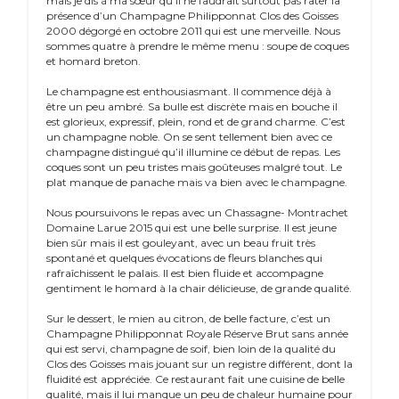
mais je dis à ma sœur qu’il ne faudrait surtout pas rater la
présence d’un Champagne Philipponnat Clos des Goisses
2000 dégorgé en octobre 2011 qui est une merveille. Nous
sommes quatre à prendre le même menu : soupe de coques
et homard breton.
Le champagne est enthousiasmant. Il commence déjà à
être un peu ambré. Sa bulle est discrète mais en bouche il
est glorieux, expressif, plein, rond et de grand charme. C’est
un champagne noble. On se sent tellement bien avec ce
champagne distingué qu’il illumine ce début de repas. Les
coques sont un peu tristes mais goûteuses malgré tout. Le
plat manque de panache mais va bien avec le champagne.
Nous poursuivons le repas avec un Chassagne- Montrachet
Domaine Larue 2015 qui est une belle surprise. Il est jeune
bien sûr mais il est gouleyant, avec un beau fruit très
spontané et quelques évocations de fleurs blanches qui
rafraîchissent le palais. Il est bien fluide et accompagne
gentiment le homard à la chair délicieuse, de grande qualité.
Sur le dessert, le mien au citron, de belle facture, c’est un
Champagne Philipponnat Royale Réserve Brut sans année
qui est servi, champagne de soif, bien loin de la qualité du
Clos des Goisses mais jouant sur un registre différent, dont la
fluidité est appréciée. Ce restaurant fait une cuisine de belle
qualité, mais il lui manque un peu de chaleur humaine pour