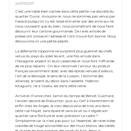
24/07/2017
C’est une table bien cachée dans cette petite rue discrète du
quartier Duroc. Avouons-le, nous ne sommes pas venus par
hasard puisqu’on s’y est laissé entraîner par des amis qui ne
nous voulaient que du bien, nous promettant de nous faire
découvrir leur cantine gourmande. De rares articles de
presse ont consacré l’adresse et l’ont trouvé fort bonne. Nous
découvrons ici une petite pépite.
La déferlante nipponne ne surprend plus guère et les chefs
venus du pays du soleil levant, une fois arrivés dans
l’hexagone, posent ici leurs casseroles et nous font l’offrande
de ne plus repartir. On leur reconnaît l’amour du produit
français savamment dosé, avec des épices venues d’ailleurs,
l’art de la découpe, le sens de la cuisson, l’alchimie des
alliances, le talent du décor dans l’assiette. Hidenori
Kitaguchi, né à Osaka, est dans cette veine.
Arrivé en France chez Jamin du temps de Benoît Guichard,
l’ancien second de Robuchon, puis au Cerf à Marlenheim et
enfin chez les Anges, le voici depuis plus de trois ans dans
cette rue Mayet, sans épate et sans bruit où il régale son
quartier sans fioriture et avec précision! Le cadre ?
Simplissime car là n’est pas pour lui l’essentiel, de rares toiles
colorées de rouge accrochées sur des murs blancs, des tables
et chaises en bois sombre, des produits frais, fenouil,