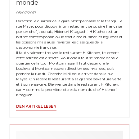
monde
05/07/2017
Direction le quartier de la gare Montparnasse et la tranquille
rue Mayet pour découvrir un restaurant de cuisine française
par un chef japonais, Hidenori Kitaguchi. H Kitchen est un
bistrot contemporain où le chef aime cuisiner les légumes et
les poissons mais aussi revisiter les classiques de la
gastronomie française.
Il faut vraiment trouver le restaurant H Kitchen, tellement
cette adresse est discrète. Pour cela il faut se rendre dans le
quartier de la tour Montparnasse. Il faut descendre le
boulevard Montparnasse en direction des Invalides, puis
prendre la rue du Cherche Midi pour arriver dans la rue
Mayet. On repère le restaurant à sa grande devanture verte
et à son enseigne. Bienvenue dans le restaurant H Kitchen,
car H comme la première lettre du nom du chef Hidenori
Kitaguchi.
((ÖFFNET EIN NEUES FENSTER))
DEN ARTIKEL LESEN