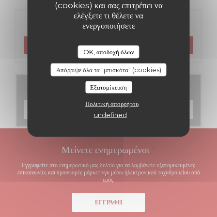
(cookies) και σας επιτρέπει να
ελέγξετε τι θέλετε να
Κράτηση
ενεργοποιήσετε
ΚΆΝΤΕ ΚΡΆΤΗΣΗ ΤΡΑΠΕΖΙΟΎ
OK, αποδοχή όλων
Απόρριψε όλα τα "μπισκότα" (cookies)
Μενού
Εξατομίκευση
Πολιτική απορρήτου
ΑΝΑΚΑΛΎΨΤΕ ΤΟ ΜΕΝΟΎ ΜΑΣ
undefined
Μείνετε ενημερωμένοι
*
Εγγραφείτε στο ενημερωτικό μας δελτίο για να λαμβάνετε εξατομικευμένες
επικοινωνίες και προσφορές μάρκετινγκ μέσω ηλεκτρονικού ταχυδρομείου από
εμάς.
ΕΓΓΡΑΦΉ