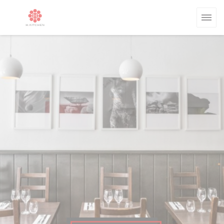
Πίνακας διαχείρισης "Μπισκότων" (Cookies)