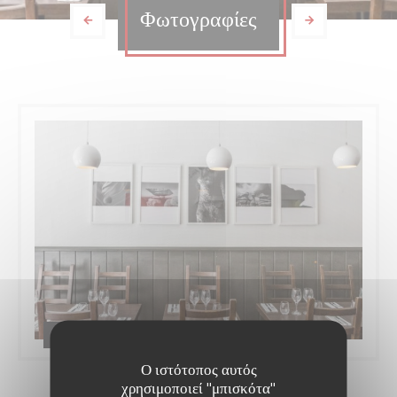
Φωτογραφίες
H Kitchen
Ο ιστότοπος αυτός
χρησιμοποιεί "μπισκότα"