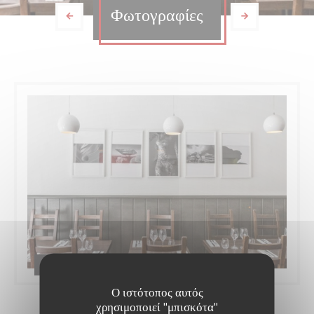
Φωτογραφίες
H Kitchen
Ο ιστότοπος αυτός
χρησιμοποιεί "μπισκότα"