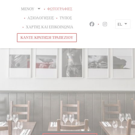
Πίνακας διαχείρισης "Μπισκότων" (Cookies)
ΜΕΝΟΎ
ΦΩΤΟΓΡΑΦΊΕΣ
ΑΞΙΟΛΟΓΉΣΕΙΣ
ΤΎΠΟΣ
EL
Facebook ((ανοίγει 
Instagram ((αν
ΧΆΡΤΗΣ ΚΑΙ ΕΠΙΚΟΙΝΩΝΊΑ
ΚΆΝΤΕ ΚΡΆΤΗΣΗ ΤΡΑΠΕΖΙΟΎ