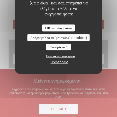
(cookies) και σας επιτρέπει να
ελέγξετε τι θέλετε να
Κράτηση
ενεργοποιήσετε
ΚΆΝΤΕ ΚΡΆΤΗΣΗ ΤΡΑΠΕΖΙΟΎ
OK, αποδοχή όλων
Απόρριψε όλα τα "μπισκότα" (cookies)
Μενού
Εξατομίκευση
Πολιτική απορρήτου
ΑΝΑΚΑΛΎΨΤΕ ΤΟ ΜΕΝΟΎ ΜΑΣ
undefined
Μείνετε ενημερωμένοι
*
Εγγραφείτε στο ενημερωτικό μας δελτίο για να λαμβάνετε εξατομικευμένες
επικοινωνίες και προσφορές μάρκετινγκ μέσω ηλεκτρονικού ταχυδρομείου από
εμάς.
ΕΓΓΡΑΦΉ