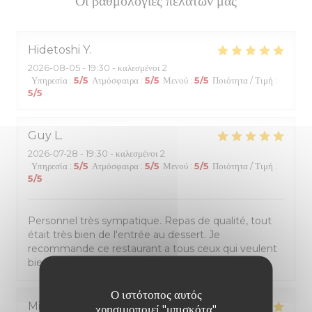
Οι βαθμολογίες πελατών μας
Hidetoshi
Y
2026-08-05
- 19:30 - καλεσμένοι 2
Υπηρεσία
:
5
/5
Ατμόσφαιρα
:
5
/5
Μενού
:
5
/5
Ποιότητα / Τιμή
:
5
/5
Guy
L
2026-07-28
- 19:30 - καλεσμένοι 2
Υπηρεσία
:
5
/5
Ατμόσφαιρα
:
5
/5
Μενού
:
5
/5
Ποιότητα / Τιμή
:
5
/5
Personnel très sympatique. Repas de qualité, tout
était très bien de l'entrée au dessert. Je
recommande ce restaurant a tous ceux qui veulent
bien manger pour un prix raisonnable.
Ο ιστότοπος αυτός
Michèle
D
χρησιμοποιεί "μπισκότα"