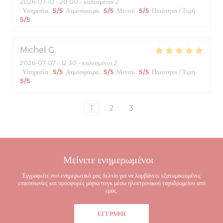
2026-07-10
- 20:00 - καλεσμένοι 2
Υπηρεσία
:
5
/5
Ατμόσφαιρα
:
5
/5
Μενού
:
5
/5
Ποιότητα / Τιμή
:
5
/5
Michel
G
2026-07-07
- 12:30 - καλεσμένοι 2
Υπηρεσία
:
5
/5
Ατμόσφαιρα
:
5
/5
Μενού
:
5
/5
Ποιότητα / Τιμή
:
5
/5
1
2
3
Μείνετε ενημερωμένοι
*
Εγγραφείτε στο ενημερωτικό μας δελτίο για να λαμβάνετε εξατομικευμένες
επικοινωνίες και προσφορές μάρκετινγκ μέσω ηλεκτρονικού ταχυδρομείου από
εμάς.
ΕΓΓΡΑΦΉ