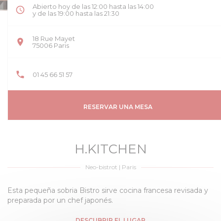
Abierto hoy de las 12:00 hasta las 14:00
y de las 19:00 hasta las 21:30
18 Rue Mayet
((abre en una nueva ventana))
75006 Paris
01 45 66 51 57
RESERVAR UNA MESA
H.KITCHEN
Neo-bistrot
|
Paris
Esta pequeña sobria Bistro sirve cocina francesa revisada y
preparada por un chef japonés.
DESCUBRIR EL LUGAR