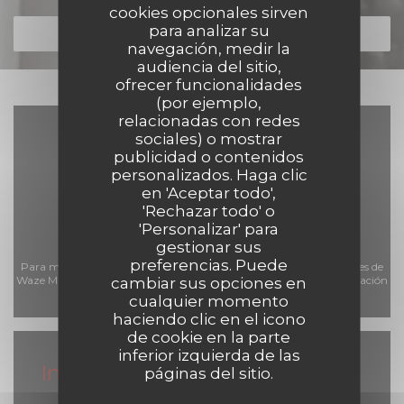
cookies opcionales sirven
para analizar su
DESCUBRIR NUESTRA CARTA
navegación, medir la
audiencia del sitio,
ofrecer funcionalidades
(por ejemplo,
relacionadas con redes
sociales) o mostrar
publicidad o contenidos
personalizados. Haga clic
en 'Aceptar todo',
'Rechazar todo' o
'Personalizar' para
gestionar sus
preferencias. Puede
Para mostrar el mapa interactivo de Waze, debe aceptar las cookies de
Waze Map (Google). Estas cookies pueden recopilar datos de navegación
cambiar sus opciones en
cualquier momento
y ubicación.
Permitir
haciendo clic en el icono
de cookie en la parte
inferior izquierda de las
Información general
páginas del sitio.
Horario de apertura