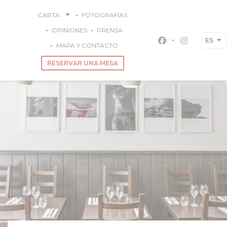
Personalización de sus opciones de cookies
CARTA
FOTOGRAFÍAS
OPINIONES
PRENSA
ES
Facebook ((abre
Instagram 
MAPA Y CONTACTO
RESERVAR UNA MESA