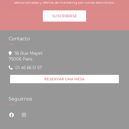
personalizadas y ofertas de marketing por correo electrónico.
SUSCRIBIRSE
Contacto
18 Rue Mayet
((abre en una nueva ventana))
75006 Paris
01 45 66 51 57
RESERVAR UNA MESA
Seguirnos
Facebook ((abre en una nueva ventana))
Instagram ((abre en una nueva ventana))