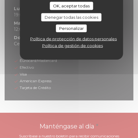
OK, aceptar todas
Lunes
19:00 - 21:30
Denegar todas las cookies
Mar
-
Sab
Personalizar
12:00 - 14:00
19:00 - 21:30
•
Domingo
Política de protección de datos personales
Cerrado
Política de gestión de cookies
Métodos de pago
Eurocard/Mastercard
Efectivo
Visa
American Express
Tarjeta de Crédito
Manténgase al día
*
Suscríbase a nuestro boletín para recibir comunicaciones