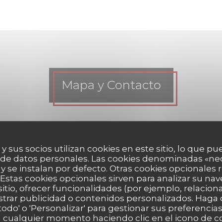
Mapa y Contacto
n contacto con nosotros?
 y sus socios utilizan cookies en este sitio, lo que pu
iguiente formulario.
 de datos personales. Las cookies denominadas «ne
 y se instalan por defecto. Otras cookies opcionales
Estas cookies opcionales sirven para analizar su nav
sitio, ofrecer funcionalidades (por ejemplo, relacio
strar publicidad o contenidos personalizados. Haga c
 todo' o 'Personalizar' para gestionar sus preferenci
 cualquier momento haciendo clic en el icono de co