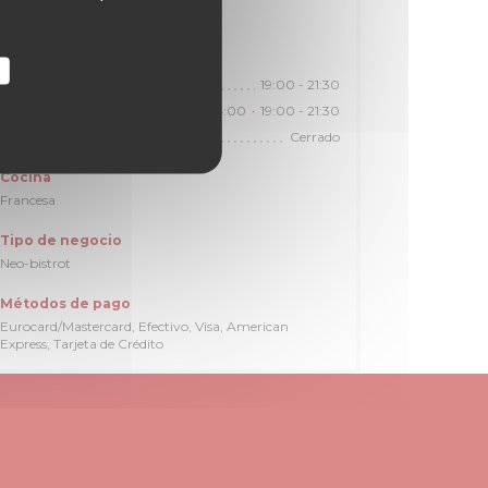
28,39,70,82,89,92
Horario de apertura
19:00 - 21:30
Lunes
12:00 - 14:00
19:00 - 21:30
Mar
-
Sab
•
Cerrado
Domingo
Cocina
Francesa
Tipo de negocio
Neo-bistrot
Métodos de pago
Eurocard/Mastercard, Efectivo, Visa, American
Express, Tarjeta de Crédito