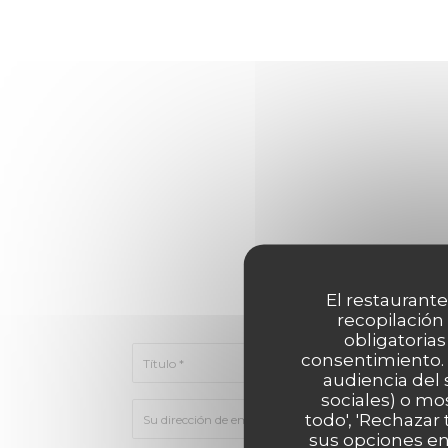
¿Desea ponerse e
El restaurante
Rellene el s
recopilación
obligatorias
consentimiento. 
audiencia del 
sociales) o mo
todo', 'Rechazar
sus opciones en