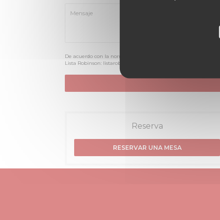
De acuerdo con la normativa de protección de datos, puede eje
Lista Robinson:
listarobinson.es
. Para más información sobre el
Reserva
RESERVAR UNA MESA