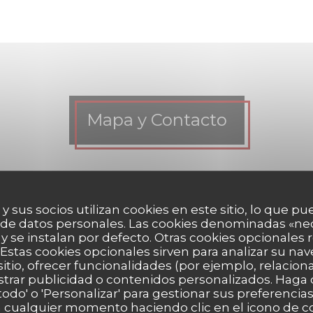
Mapa y Contacto
n contacto con nosotros?
 y sus socios utilizan cookies en este sitio, lo que pu
iguiente formulario.
 de datos personales. Las cookies denominadas «ne
 y se instalan por defecto. Otras cookies opcionales
Estas cookies opcionales sirven para analizar su nav
sitio, ofrecer funcionalidades (por ejemplo, relacio
strar publicidad o contenidos personalizados. Haga c
 todo' o 'Personalizar' para gestionar sus preferenci
 cualquier momento haciendo clic en el icono de co