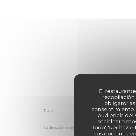
¿Desea ponerse e
El restaurante
Rellene el s
recopilación
obligatorias
consentimiento. 
audiencia del 
sociales) o mo
todo', 'Rechazar
sus opciones en