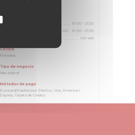
28,39,70,82,89,92
Horario de apertura
19:00 - 21:30
Lunes
12:00 - 14:00
19:00 - 21:30
Mar
-
Sab
•
Cerrado
Domingo
Cocina
Francesa
Tipo de negocio
Neo-bistrot
Métodos de pago
Eurocard/Mastercard, Efectivo, Visa, American
Express, Tarjeta de Crédito