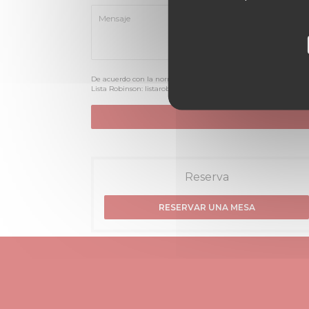
De acuerdo con la normativa de protección de datos, puede eje
Lista Robinson:
listarobinson.es
. Para más información sobre el
Reserva
RESERVAR UNA MESA