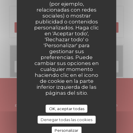
(por ejemplo,
relacionadas con redes
Reserva
sociales) o mostrar
publicidad o contenidos
personalizados. Haga clic
RESERVAR UNA MESA
en 'Aceptar todo',
'Rechazar todo' o
'Personalizar' para
gestionar sus
Carta
preferencias. Puede
cambiar sus opciones en
DESCUBRIR NUESTRA CARTA
cualquier momento
haciendo clic en el icono
de cookie en la parte
inferior izquierda de las
Manténgase al día
*
páginas del sitio.
Suscríbase a nuestro boletín para recibir comunicaciones
personalizadas y ofertas de marketing por correo electrónico.
OK, aceptar todas
SUSCRIBIRSE
Denegar todas las cookies
Personalizar