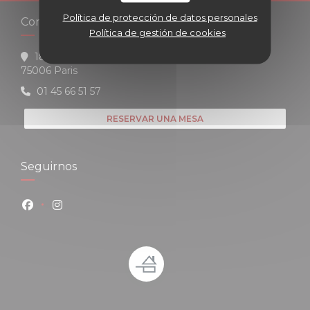
Política de protección de datos personales
Contacto
Política de gestión de cookies
18 Rue Mayet
((abre en una nueva ventana))
75006 Paris
01 45 66 51 57
RESERVAR UNA MESA
Seguirnos
Facebook ((abre en una nueva ventana))
Instagram ((abre en una nueva ventana))