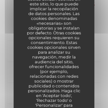
Dessert 50€ NE SERVONS
este sitio, lo que puede
implicar la recopilación
PLUS DE PLAT UNIQUE
de datos personales. Las
cookies denominadas
Entrée, Plat OU Plat,Dessert 43€ Entrées, Plat , Dessert
«necesarias» son
50€ NE SERVONS PLUS DE PLAT UNIQUE
obligatorias y se instalan
por defecto. Otras cookies
opcionales requieren su
consentimiento. Estas
cookies opcionales sirven
ENTREE
para analizar su
navegación, medir la
audiencia del sitio,
ofrecer funcionalidades
PLAT
(por ejemplo,
relacionadas con redes
sociales) o mostrar
publicidad o contenidos
DESSERT
personalizados. Haga clic
en 'Aceptar todo',
'Rechazar todo' o
'Personalizar' para