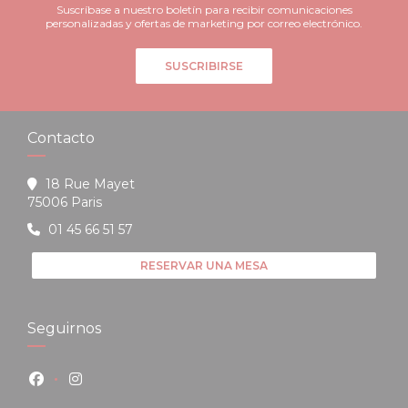
Suscríbase a nuestro boletín para recibir comunicaciones
personalizadas y ofertas de marketing por correo electrónico.
SUSCRIBIRSE
Contacto
18 Rue Mayet
((abre en una nueva ventana))
75006 Paris
01 45 66 51 57
RESERVAR UNA MESA
Seguirnos
Facebook ((abre en una nueva ventana))
Instagram ((abre en una nueva ventana))