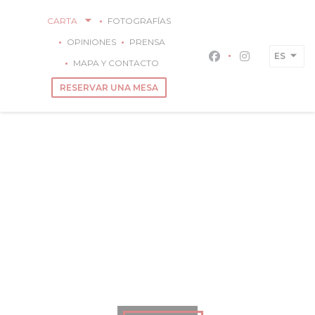
Personalización de sus opciones de cookies
CARTA
FOTOGRAFÍAS
OPINIONES
PRENSA
ES
Facebook ((abre 
Instagram (
MAPA Y CONTACTO
RESERVAR UNA MESA