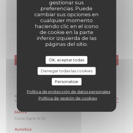
gestionar sus
DECOUVERT
preferencias. Puede
cambiar sus opciones en
cualquier momento
haciendo clic en el icono
de cookie en la parte
inferior izquierda de las
páginas del sitio.
Reserva
OK, aceptar todas
RESERVAR UNA MESA
Denegar todas las cookies
Personalizar
Información general
Política de protección de datos personales
18 Rue Mayet
Política de gestión de cookies
ITINERARIO
((abre en una nueva ventana))
75006 Paris
Metro
Duroc (ligne 10,13)
Autobús