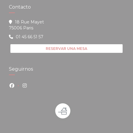
Contacto
18 Rue Mayet
((abre en una nueva ventana))
75006 Paris
01 45 66 51 57
RESERVAR UNA MESA
Seguirnos
Facebook ((abre en una nueva ventana))
Instagram ((abre en una nueva ventana))