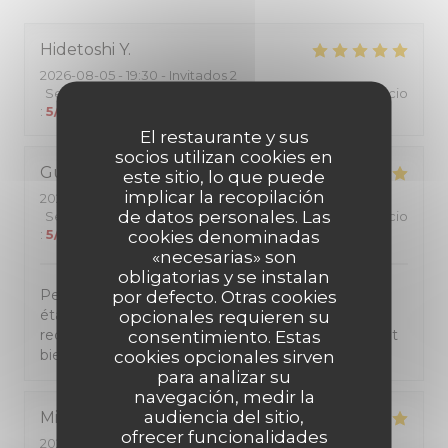
Hidetoshi
Y
2026-08-05
- 19:30 - Invitados 2
Servicio
:
5
/5
Ambiente
:
5
/5
Menú
:
5
/5
Calidad / Precio
:
5
/5
El restaurante y sus
socios utilizan cookies en
Guy
L
este sitio, lo que puede
implicar la recopilación
2026-07-28
- 19:30 - Invitados 2
de datos personales. Las
Servicio
:
5
/5
Ambiente
:
5
/5
Menú
:
5
/5
Calidad / Precio
:
5
/5
cookies denominadas
«necesarias» son
obligatorias y se instalan
Personnel très sympatique. Repas de qualité, tout
por defecto. Otras cookies
était très bien de l'entrée au dessert. Je
opcionales requieren su
recommande ce restaurant a tous ceux qui veulent
consentimiento. Estas
bien manger pour un prix raisonnable.
cookies opcionales sirven
para analizar su
navegación, medir la
audiencia del sitio,
Michèle
D
ofrecer funcionalidades
2026-07-27
- 19:45 - Invitados 2