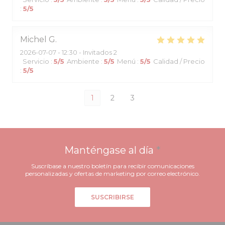
:
5
/5
Michel
G
2026-07-07
- 12:30 - Invitados 2
Servicio
:
5
/5
Ambiente
:
5
/5
Menú
:
5
/5
Calidad / Precio
:
5
/5
1
2
3
Manténgase al día
*
Suscríbase a nuestro boletín para recibir comunicaciones
personalizadas y ofertas de marketing por correo electrónico.
SUSCRIBIRSE