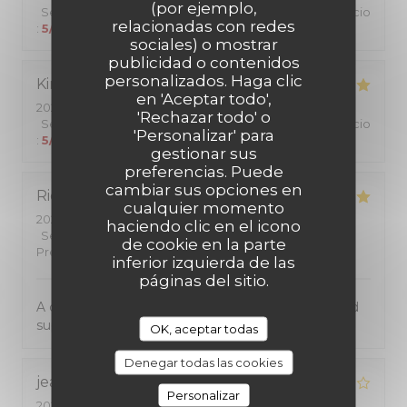
(por ejemplo,
Servicio
:
5
/5
Ambiente
:
5
/5
Menú
:
5
/5
Calidad / Precio
relacionadas con redes
:
5
/5
sociales) o mostrar
publicidad o contenidos
personalizados. Haga clic
Kiriko
K
en 'Aceptar todo',
2026-07-25
- 12:00 - Invitados 2
'Rechazar todo' o
Servicio
:
5
/5
Ambiente
:
5
/5
Menú
:
5
/5
Calidad / Precio
'Personalizar' para
:
5
/5
gestionar sus
preferencias. Puede
cambiar sus opciones en
Richard
W
cualquier momento
2026-07-24
- 20:00 - Invitados 2
haciendo clic en el icono
Servicio
:
5
/5
Ambiente
:
4
/5
Menú
:
5
/5
Calidad /
de cookie en la parte
Precio
:
5
/5
inferior izquierda de las
páginas del sitio.
A cosy small restaurant and dedicated services and
superb food!
OK, aceptar todas
Denegar todas las cookies
jean-marc
B
Personalizar
2026-07-17
- 19:45 - Invitados 5