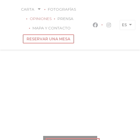
Personalización de sus opciones de cookies
CARTA
FOTOGRAFÍAS
OPINIONES
PRENSA
ES
Facebook ((abre 
Instagram (
MAPA Y CONTACTO
RESERVAR UNA MESA