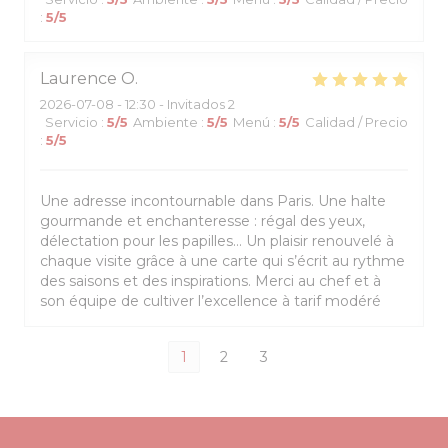
:
5
/5
Laurence
O
2026-07-08
- 12:30 - Invitados 2
Servicio
:
5
/5
Ambiente
:
5
/5
Menú
:
5
/5
Calidad / Precio
:
5
/5
Une adresse incontournable dans Paris. Une halte
gourmande et enchanteresse : régal des yeux,
délectation pour les papilles… Un plaisir renouvelé à
chaque visite grâce à une carte qui s’écrit au rythme
des saisons et des inspirations. Merci au chef et à
son équipe de cultiver l’excellence à tarif modéré
1
2
3