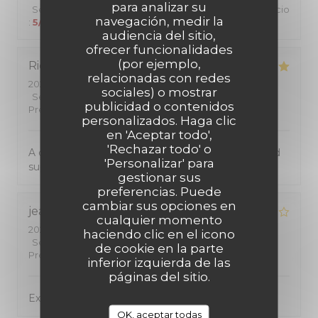
para analizar su
Servicio
:
5
/5
Ambiente
:
5
/5
Menú
:
5
/5
Calidad / Precio
navegación, medir la
:
5
/5
audiencia del sitio,
ofrecer funcionalidades
(por ejemplo,
Richard
W
relacionadas con redes
2026-07-24
- 20:00 - Invitados 2
sociales) o mostrar
Servicio
:
5
/5
Ambiente
:
4
/5
Menú
:
5
/5
Calidad /
publicidad o contenidos
Precio
:
5
/5
personalizados. Haga clic
en 'Aceptar todo',
'Rechazar todo' o
A cosy small restaurant and dedicated services and
'Personalizar' para
superb food!
gestionar sus
preferencias. Puede
cambiar sus opciones en
jean-marc
B
cualquier momento
2026-07-17
- 19:45 - Invitados 5
haciendo clic en el icono
Servicio
:
4
/5
Ambiente
:
4
/5
Menú
:
4
/5
Calidad /
de cookie en la parte
Precio
:
4
/5
inferior izquierda de las
páginas del sitio.
Excellent restaurant
OK, aceptar todas