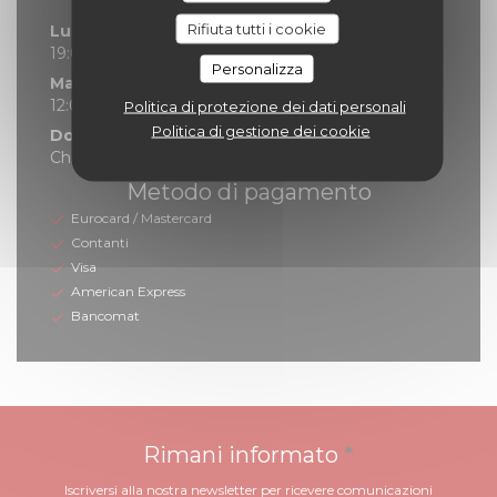
Rifiuta tutti i cookie
Lunedi
19:00 - 21:30
Personalizza
Mar
-
Sab
12:00 - 14:00
19:00 - 21:30
Politica di protezione dei dati personali
•
Politica di gestione dei cookie
Domenica
Chiuso
Metodo di pagamento
Eurocard / Mastercard
Contanti
Visa
American Express
Bancomat
Rimani informato
*
Iscriversi alla nostra newsletter per ricevere comunicazioni