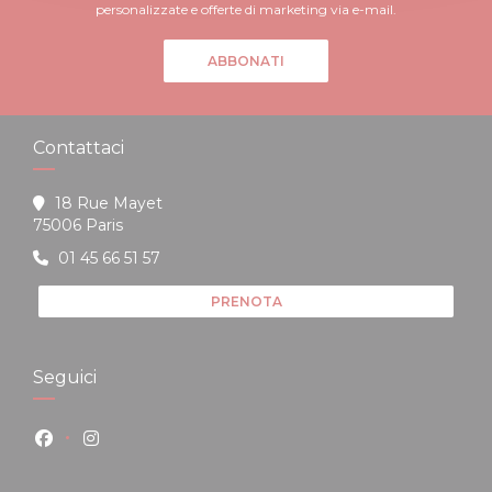
personalizzate e offerte di marketing via e-mail.
ABBONATI
Contattaci
18 Rue Mayet
((apre una nuova finestra))
75006 Paris
01 45 66 51 57
PRENOTA
Seguici
Facebook ((apre una nuova finestra))
Instagram ((apre una nuova finestra))