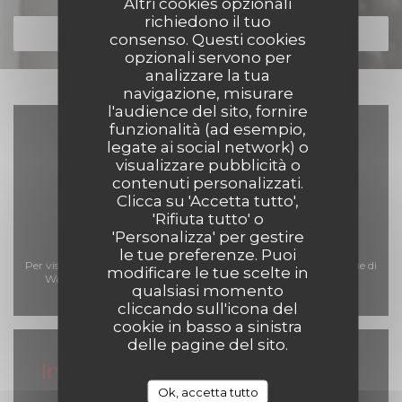
Altri cookies opzionali
richiedono il tuo
SCOPRI LA NOSTRA CARTA
consenso. Questi cookies
opzionali servono per
analizzare la tua
navigazione, misurare
l'audience del sito, fornire
funzionalità (ad esempio,
legate ai social network) o
visualizzare pubblicità o
contenuti personalizzati.
Clicca su 'Accetta tutto',
'Rifiuta tutto' o
'Personalizza' per gestire
le tue preferenze. Puoi
Per visualizzare la mappa interattiva Waze, devi accettare i cookie di
modificare le tue scelte in
Waze Map (Google). Questi cookie possono raccogliere dati di
qualsiasi momento
navigazione e localizzazione.
Consenti
cliccando sull'icona del
cookie in basso a sinistra
delle pagine del sito.
Informazioni pratiche
Ok, accetta tutto
Orari