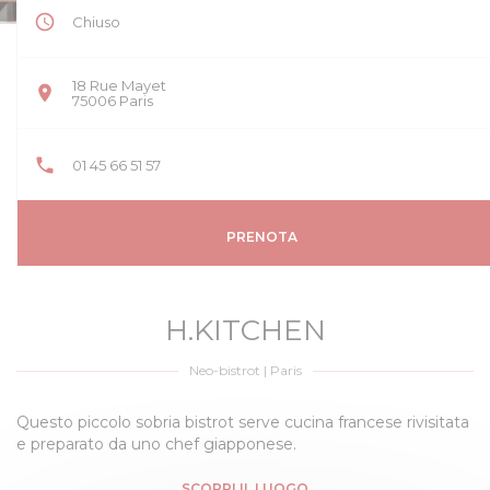
Chiuso
18 Rue Mayet
((apre una nuova finestra))
75006 Paris
01 45 66 51 57
PRENOTA
H.KITCHEN
Neo-bistrot
|
Paris
Questo piccolo sobria bistrot serve cucina francese rivisitata
e preparato da uno chef giapponese.
SCOPRI IL LUOGO