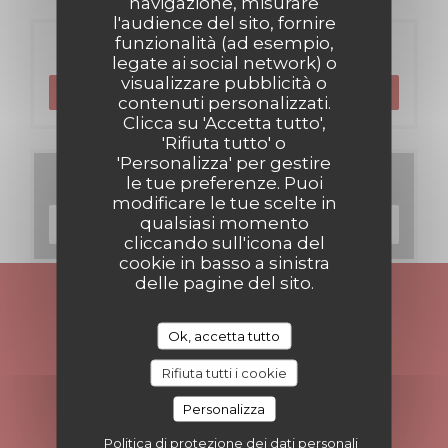
navigazione, misurare
l'audience del sito, fornire
funzionalità (ad esempio,
Prenotazione
legate ai social network) o
visualizzare pubblicità o
PRENOTA
contenuti personalizzati.
Clicca su 'Accetta tutto',
'Rifiuta tutto' o
'Personalizza' per gestire
Menu
le tue preferenze. Puoi
modificare le tue scelte in
qualsiasi momento
SCOPRI LA NOSTRA CARTA
cliccando sull'icona del
cookie in basso a sinistra
delle pagine del sito.
Rimani informato
*
Ok, accetta tutto
Iscriversi alla nostra newsletter per ricevere comunicazioni
personalizzate e offerte di marketing via e-mail.
Rifiuta tutti i cookie
ABBONATI
Personalizza
Politica di protezione dei dati personali