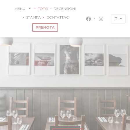
Personalizzazione delle tue scelte sui cookie
MENU
FOTO
RECENSIONI
STAMPA
CONTATTACI
IT
Facebook ((apre u
Instagram ((
PRENOTA