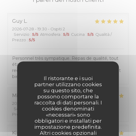
Guy
L
2026-07-28
- 19:30 - Ospiti 2
Servizio
:
5
/5
Atmosfera
:
5
/5
Cucina
:
5
/5
Qualità /
Prezzo
:
5
/5
Personnel très sympatique. Repas de qualité, tout
était très bien de l'entrée au dessert. Je
recommande ce restaurant a tous ceux qui veulent
bien manger pour un prix raisonnable.
Il ristorante e i suoi
partner utilizzano cookies
su questo sito, che
Michèle
D
possono comportare la
raccolta di dati personali. I
2026-07-27
- 19:45 - Ospiti 2
cookies denominati
Servizio
:
5
/5
Atmosfera
:
5
/5
Cucina
:
5
/5
Qualità /
«necessari» sono
Prezzo
:
5
/5
obbligatori e installati per
impostazione predefinita.
Altri cookies opzionali
Kiriko
K