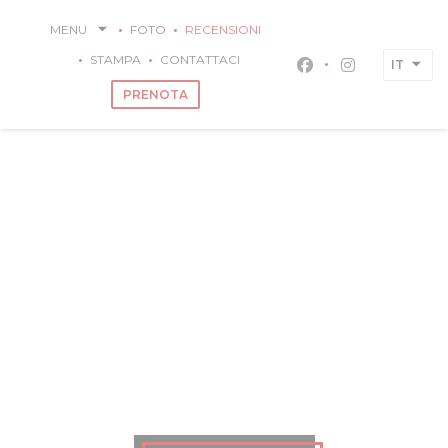
Personalizzazione delle tue scelte sui cookie
MENU
FOTO
RECENSIONI
STAMPA
CONTATTACI
IT
Facebook ((apre u
Instagram ((
PRENOTA