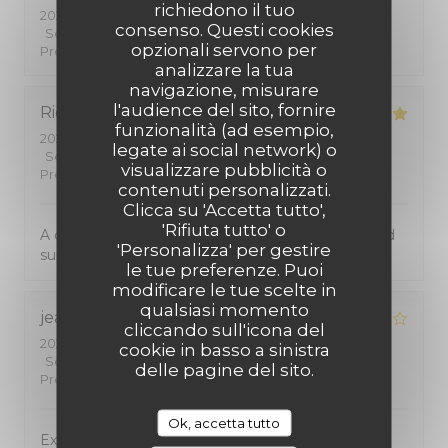
richiedono il tuo
2026-07-25
- 12:00 - Ospiti 2
consenso. Questi cookies
Servizio
:
5
/5
Atmosfera
:
5
/5
Cucina
:
5
/5
Qualità /
opzionali servono per
Prezzo
:
5
/5
analizzare la tua
navigazione, misurare
l'audience del sito, fornire
Richard
W
funzionalità (ad esempio,
2026-07-24
- 20:00 - Ospiti 2
legate ai social network) o
Servizio
:
5
/5
Atmosfera
:
4
/5
Cucina
:
5
/5
Qualità /
visualizzare pubblicità o
Prezzo
:
5
/5
contenuti personalizzati.
Clicca su 'Accetta tutto',
'Rifiuta tutto' o
A cosy small restaurant and dedicated services and
'Personalizza' per gestire
superb food!
le tue preferenze. Puoi
modificare le tue scelte in
qualsiasi momento
jean-marc
B
cliccando sull'icona del
2026-07-17
- 19:45 - Ospiti 5
cookie in basso a sinistra
Servizio
:
4
/5
Atmosfera
:
4
/5
Cucina
:
4
/5
Qualità /
delle pagine del sito.
Prezzo
:
4
/5
Ok, accetta tutto
Excellent restaurant