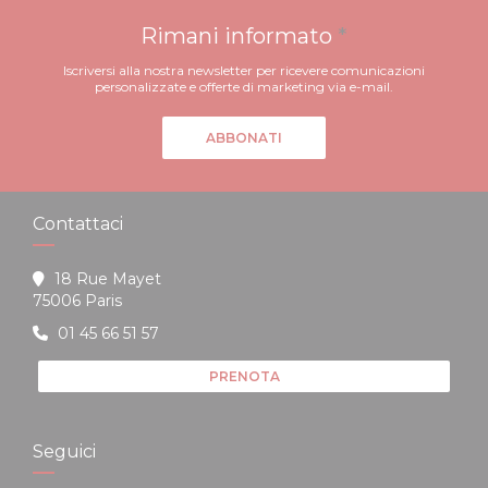
Rimani informato
*
Iscriversi alla nostra newsletter per ricevere comunicazioni
personalizzate e offerte di marketing via e-mail.
ABBONATI
Contattaci
18 Rue Mayet
((apre una nuova finestra))
75006 Paris
01 45 66 51 57
PRENOTA
Seguici