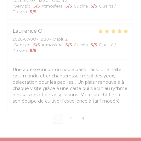
2026-07-07
- 12:30 - Ospiti 2
Servizio
:
5
/5
Atmosfera
:
5
/5
Cucina
:
5
/5
Qualità /
Prezzo
:
5
/5
Laurence
O
2026-07-08
- 12:30 - Ospiti 2
Servizio
:
5
/5
Atmosfera
:
5
/5
Cucina
:
5
/5
Qualità /
Prezzo
:
5
/5
Une adresse incontournable dans Paris. Une halte
gourmande et enchanteresse : régal des yeux,
délectation pour les papilles… Un plaisir renouvelé à
chaque visite grâce à une carte qui s’écrit au rythme
des saisons et des inspirations. Merci au chef et à
son équipe de cultiver l’excellence à tarif modéré
1
2
3