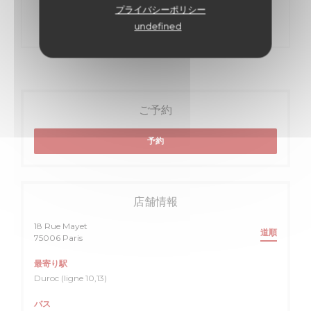
DECOUVERT
プライバシーポリシー
undefined
ご予約
予約
店舗情報
18 Rue Mayet
道順
((新しいウィンドウで開きます))
75006 Paris
最寄り駅
Duroc (ligne 10,13)
バス