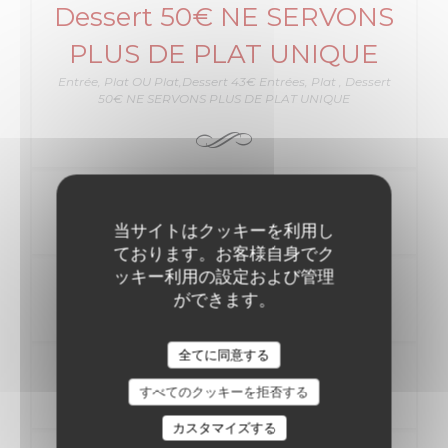
Dessert 50€ NE SERVONS
PLUS DE PLAT UNIQUE
Entrée, Plat OU Plat,Dessert 43€ Entrées, Plat , Dessert
50€ NE SERVONS PLUS DE PLAT UNIQUE
ENTREE
当サイトはクッキーを利用し
ております。お客様自身でク
ッキー利用の設定および管理
PLAT
ができます。
全てに同意する
DESSERT
すべてのクッキーを拒否する
カスタマイズする