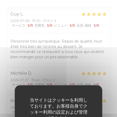
Guy
L
2026-07-28
- 19:30 - ゲスト 2
サービス
:
5
/5
雰囲気
:
5
/5
メニュー
:
5
/5
品質-価格
:
5
/5
Personnel très sympatique. Repas de qualité, tout
était très bien de l'entrée au dessert. Je
recommande ce restaurant a tous ceux qui veulent
bien manger pour un prix raisonnable.
Michèle
D
2026-07-27
- 19:45 - ゲスト 2
サービス
:
5
/5
雰囲気
:
5
/5
メニュー
:
5
/5
品質-価格
:
5
/5
当サイトはクッキーを利用し
Kiriko
K
ております。お客様自身でク
2026-07-25
- 12:00 - ゲスト 2
ッキー利用の設定および管理
サービス
:
5
/5
雰囲気
:
5
/5
メニュー
:
5
/5
品質-価格
:
5
/5