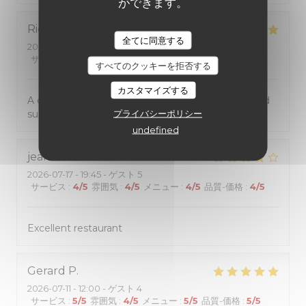
ができます。
Richard
W
全てに同意する
2026-07-24
- 20:00 - ゲスト 2
サービス
:
5
/5
雰囲気
:
4
/5
メニュー
:
5
/5
品質-価格
:
5
/5
すべてのクッキーを拒否する
カスタマイズする
A cosy small restaurant and dedicated services and
プライバシーポリシー
superb food!
undefined
jean-marc
B
2026-07-17
- 19:45 - ゲスト 5
サービス
:
4
/5
雰囲気
:
4
/5
メニュー
:
4
/5
品質-価格
:
4
/5
Excellent restaurant
Gerard
P
2026-07-11
- 12:00 - ゲスト 4
サービス
:
5
/5
雰囲気
:
4
/5
メニュー
:
5
/5
品質-価格
:
5
/5