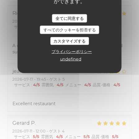
ができます。
Richard
W
全てに同意する
2026-07-24
- 20:00 - ゲスト 2
サービス
:
5
/5
雰囲気
:
4
/5
メニュー
:
5
/5
品質-価格
:
5
/5
すべてのクッキーを拒否する
カスタマイズする
A cosy small restaurant and dedicated services and
プライバシーポリシー
superb food!
undefined
jean-marc
B
2026-07-17
- 19:45 - ゲスト 5
サービス
:
4
/5
雰囲気
:
4
/5
メニュー
:
4
/5
品質-価格
:
4
/5
Excellent restaurant
Gerard
P
2026-07-11
- 12:00 - ゲスト 4
サービス
:
5
/5
雰囲気
:
4
/5
メニュー
:
5
/5
品質-価格
:
5
/5