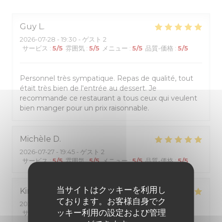
Guy
L
2026-07-28
- 19:30 - ゲスト 2
サービス
:
5
/5
雰囲気
:
5
/5
メニュー
:
5
/5
品質-価格
:
5
/5
Personnel très sympatique. Repas de qualité, tout
était très bien de l'entrée au dessert. Je
recommande ce restaurant a tous ceux qui veulent
bien manger pour un prix raisonnable.
Michèle
D
2026-07-27
- 19:45 - ゲスト 2
サービス
:
5
/5
雰囲気
:
5
/5
メニュー
:
5
/5
品質-価格
:
5
/5
当サイトはクッキーを利用し
Kiriko
K
ております。お客様自身でク
2026-07-25
- 12:00 - ゲスト 2
ッキー利用の設定および管理
サービス
:
5
/5
雰囲気
:
5
/5
メニュー
:
5
/5
品質-価格
:
5
/5