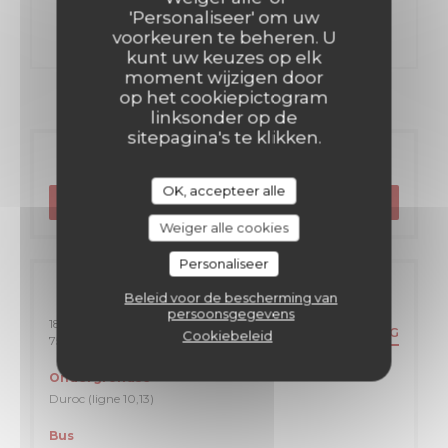
DECOUVERT
'Personaliseer' om uw
voorkeuren te beheren. U
kunt uw keuzes op elk
moment wijzigen door
op het cookiepictogram
linksonder op de
sitepagina's te klikken.
Reservering
OK, accepteer alle
RESERVEER EEN TAFEL
Weiger alle cookies
Personaliseer
Algemene informatie
Beleid voor de bescherming van
persoonsgegevens
18 Rue Mayet
ROUTEBESCHRIJVING
Cookiebeleid
((opent in een nieuw venster))
75006 Paris
Ondergrondse
Duroc (ligne 10,13)
Bus