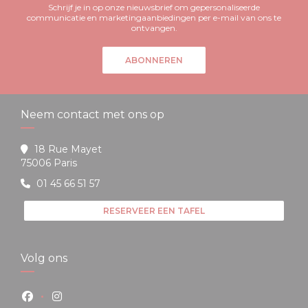
Schrijf je in op onze nieuwsbrief om gepersonaliseerde
communicatie en marketingaanbiedingen per e-mail van ons te
ontvangen.
ABONNEREN
Neem contact met ons op
18 Rue Mayet
((opent in een nieuw venster))
75006 Paris
01 45 66 51 57
RESERVEER EEN TAFEL
Volg ons
Facebook ((opent in een nieuw venster))
Instagram ((opent in een nieuw venster))