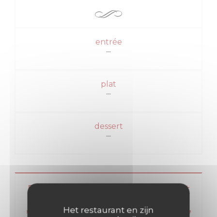
entrée
plat
dessert
Dîner Entrée, Plat OU Plat
,Dessert 43€ Entrée , Plat ,
Het restaurant en zijn