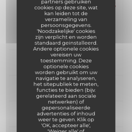
partners gebruiken
Dessert 50€ NE SERVONS
cookies op deze site, wat
kan leiden tot de
PLUS DE PLAT UNIQUE
verzameling van
Entrée, Plat OU Plat,Dessert 43€ Entrées, Plat , Dessert
persoonsgegevens.
50€ NE SERVONS PLUS DE PLAT UNIQUE
'Noodzakelijke' cookies
zijn verplicht en worden
standaard geïnstalleerd.
Andere optionele cookies
vereisen uw
ENTREE
toestemming. Deze
optionele cookies
worden gebruikt om uw
navigatie te analyseren,
PLAT
het sitepubliek te meten,
functies te bieden (bijv.
gerelateerd aan sociale
netwerken) of
gepersonaliseerde
DESSERT
advertenties of inhoud
weer te geven. Klik op
'OK, accepteer alle',
'Weiger alle' of