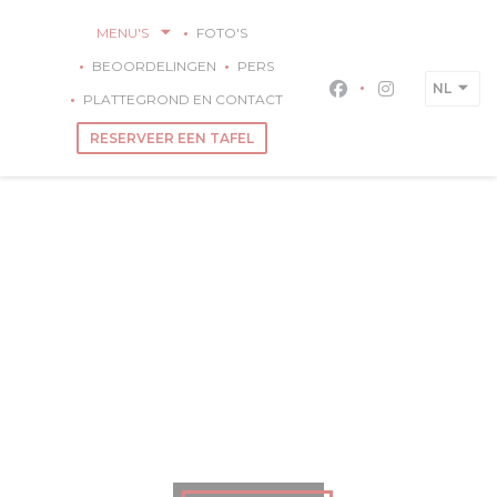
Cookies beheer paneel
MENU'S
FOTO'S
BEOORDELINGEN
PERS
NL
Facebook ((opent 
Instagram ((
PLATTEGROND EN CONTACT
RESERVEER EEN TAFEL