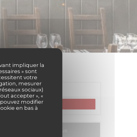
uvant impliquer la
essaires » sont
cessitent votre
igation, mesurer
s réseaux sociaux)
Réservation
out accepter », «
s pouvez modifier
RÉSERVER
cookie en bas à
Cartes & Menus