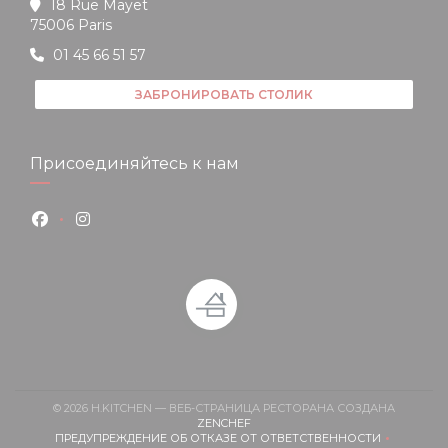
18 Rue Mayet
((открывается в новом окне))
75006 Paris
01 45 66 51 57
ЗАБРОНИРОВАТЬ СТОЛИК
Присоединяйтесь к нам
Facebook ((открывается в новом окне))
Instagram ((открывается в новом окне))
© 2026 H.KITCHEN — ВЕБ-СТРАНИЦА РЕСТОРАНА СОЗДАНА
((ОТКРЫВАЕТСЯ В НОВОМ ОКНЕ)
ZENCHEF
ПРЕДУПРЕЖДЕНИЕ ОБ ОТКАЗЕ ОТ ОТВЕТСТВЕННОСТИ
((ОТКРЫВАЕТСЯ В НОВОМ ОКНЕ))