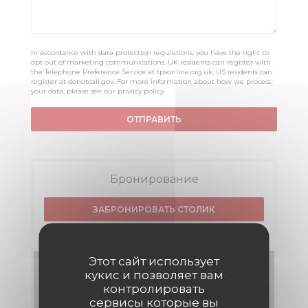
In accordance with data protection regulations, you have the right to
opt out of marketing communications. UK residents can register with
the Telephone Preference Service at
tpsonline.org.uk
. US residents can
register at
donotcall.gov
. For more information about how we process
your data, please see our
privacy policy
.
Бронирование
ЗАБРОНИРОВАТЬ СТОЛИК
Этот сайт использует
Меню
кукис и позволяет вам
контролировать
ОТКРОЙТЕ ДЛЯ СЕБЯ НАШЕ МЕНЮ
сервисы которые вы