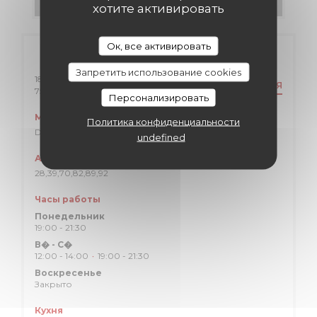
хотите активировать
Ок, все активировать
Общая информация
Запретить использование cookies
18 Rue Mayet
КАК ДОБРАТЬСЯ
((открывается в новом окне))
75006 Paris
Персонализировать
Метро
Политика конфиденциальности
Duroc (ligne 10,13)
undefined
Автобус
28,39,70,82,89,92
Часы работы
Понедельник
19:00 - 21:30
В�
-
С�
12:00 - 14:00
19:00 - 21:30
•
Воскресенье
Закрыто
Кухня