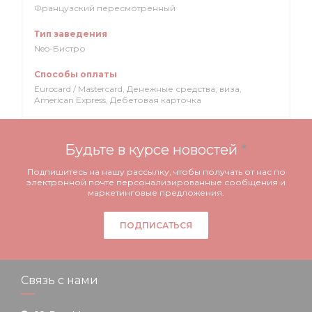
Французский пересмотренный
Тип заведения
Neo-Бистро
Способы оплаты
Eurocard / Mastercard, Денежные средства, виза,
American Express, Дебетовая карточка
Будьте в курсе новостей
*
Подпишитесь на нашу рассылку, чтобы получать от нас по
электронной почте персонализированные сообщения и
маркетинговые предложения.
ПОДПИСАТЬСЯ
Связь с нами