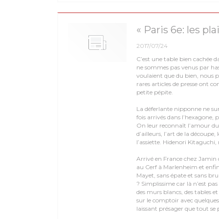
« Paris 6e: les pla
2017/07/24
C’est une table bien cachée d
ne sommes pas venus par hasar
voulaient que du bien, nous 
rares articles de presse ont c
petite pépite.
La déferlante nipponne ne sur
fois arrivés dans l’hexagone, p
On leur reconnaît l’amour du
d’ailleurs, l’art de la découpe,
l’assiette. Hidenori Kitaguchi,
Arrivé en France chez Jamin 
au Cerf à Marlenheim et enfin 
Mayet, sans épate et sans bruit
? Simplissime car là n’est pas 
des murs blancs, des tables et 
sur le comptoir avec quelques
laissant présager que tout se p