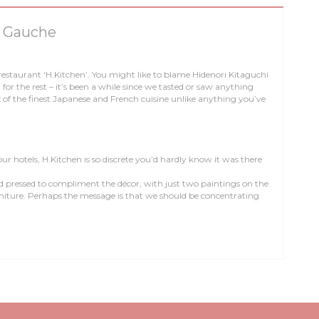
e Gauche
estaurant ‘H.Kitchen’. You might like to blame Hidenori Kitaguchi
 for the rest – it’s been a while since we tasted or saw anything
ix of the finest Japanese and French cuisine unlike anything you’ve
 our hotels, H.Kitchen is so discrete you’d hardly know it was there
d pressed to compliment the décor, with just two paintings on the
rniture. Perhaps the message is that we should be concentrating