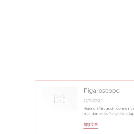
Figaroscope
2017/07/24
Hidenori Kitaguchi donne nais
traditionnelles française et ja
((在新窗口中打开))
阅读文章