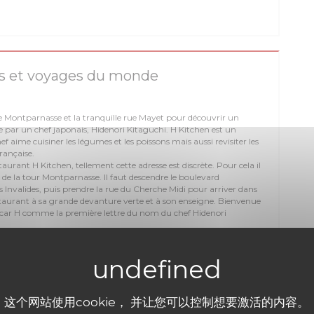
ts et voyages du monde
are Montparnasse et la tranquille rue Mayet pour découvrir un
e par un chef japonais, Hidenori Kitaguchi. H Kitchen est un
f aime cuisiner les légumes et les poissons mais aussi revisiter les
rançaise.
taurant H Kitchen, tellement cette adresse est discrète. Pour cela il
r de la tour Montparnasse. Il faut descendre le boulevard
 Invalides, puis prendre la rue du Cherche Midi pour arriver dans
staurant à sa grande devanture verte et à son enseigne. Bienvenue
, car H comme la première lettre du nom du chef Hidenori
这个网站使用cookie， 并让您可以控制想要激活的内容。