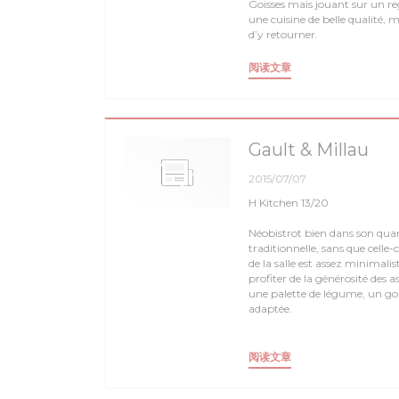
Goisses mais jouant sur un regi
une cuisine de belle qualité,
d’y retourner.
((在新窗口中打开))
阅读文章
Gault & Millau
2015/07/07
H Kitchen 13/20
Néobistrot bien dans son quart
traditionnelle, sans que celle
de la salle est assez minimali
profiter de la générosité des a
une palette de légume, un gou
adaptée.
((在新窗口中打开))
阅读文章