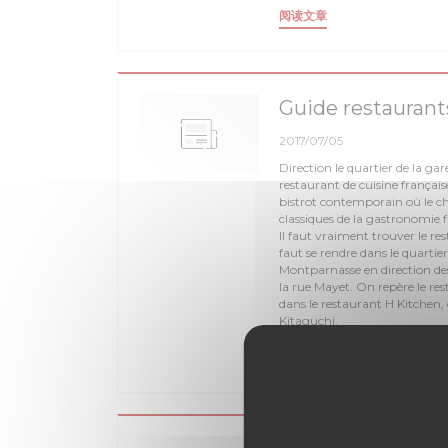
((在新窗口中打开))
阅读文章
Guide restauran
2017/07/05
Direction le quartier de la g
restaurant de cuisine français
bistrot contemporain où le che
classiques de la gastronomie f
Il faut vraiment trouver le res
faut se rendre dans le quartie
Montparnasse en direction des
la rue Mayet. On repère le re
dans le restaurant H Kitchen
Kitaguchi.
((在新窗口中打开))
阅读文章