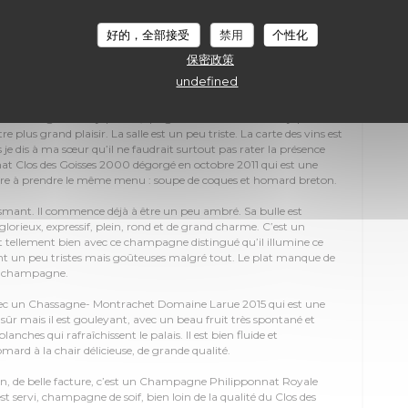
ns anciens
好的，全部接受
禁用
个性化
tchenmardi, 6 juin 2017
保密政策
undefined
rères et sœurs se tient à l’invitation de ma sœur au restaurant H.
, moins de dix tables sans doute, avec le chef en cuisine et une
enori Kitaguchi est japonais, qui grossit l’armée de chefs japonais
e plus grand plaisir. La salle est un peu triste. La carte des vins est
je dis à ma sœur qu’il ne faudrait surtout pas rater la présence
 Clos des Goisses 2000 dégorgé en octobre 2011 qui est une
re à prendre le même menu : soupe de coques et homard breton.
mant. Il commence déjà à être un peu ambré. Sa bulle est
 glorieux, expressif, plein, rond et de grand charme. C’est un
tellement bien avec ce champagne distingué qu’il illumine ce
ont un peu tristes mais goûteuses malgré tout. Le plat manque de
e champagne.
vec un Chassagne- Montrachet Domaine Larue 2015 qui est une
en sûr mais il est gouleyant, avec un beau fruit très spontané et
anches qui rafraîchissent le palais. Il est bien fluide et
rd à la chair délicieuse, de grande qualité.
tron, de belle facture, c’est un Champagne Philipponnat Royale
t servi, champagne de soif, bien loin de la qualité du Clos des