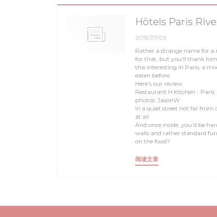
Hôtels Paris Riv
2015/07/03
Rather a strange name for a r
for that, but you’ll thank him
this interesting in Paris, a m
eaten before.
Here’s our review.
Restaurant H.Kitchen - Paris
photos: JasonW
In a quiet street not far from
at all.
And once inside, you’d be har
walls and rather standard fu
on the food?
((在新窗口中打开))
阅读文章