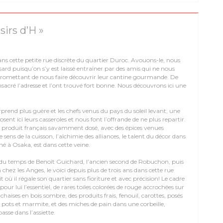
isirs d’H »
ans cette petite rue discrète du quartier Duroc. Avouons-le, nous
d puisqu’on s’y est laissé entraîner par des amis qui ne nous
promettant de nous faire découvrir leur cantine gourmande. De
onsacré l’adresse et l’ont trouvé fort bonne. Nous découvrons ici une
prend plus guère et les chefs venus du pays du soleil levant, une
osent ici leurs casseroles et nous font l’offrande de ne plus repartir.
 produit français savamment dosé, avec des épices venues
 le sens de la cuisson, l’alchimie des alliances, le talent du décor dans
 né à Osaka, est dans cette veine.
du temps de Benoît Guichard, l’ancien second de Robuchon, puis
chez les Anges, le voici depuis plus de trois ans dans cette rue
 où il régale son quartier sans fioriture et avec précision! Le cadre
pour lui l’essentiel, de rares toiles colorées de rouge accrochées sur
chaises en bois sombre, des produits frais, fenouil, carottes, posés
 pots et marmite, et des miches de pain dans une corbeille,
asse dans l’assiette.