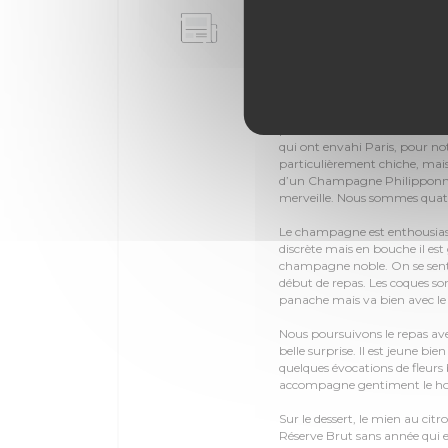
Académie des vi
2017/06/06
Déjeuner au restaurant H. Ki
Le déjeuner périodique entre f
Kitchen. Le lieu est tout petit
personne en salle. Le chef Hid
qui ont envahi Paris, pour notr
particulièrement chiche, mais 
d’un Champagne Philipponnat
merveille. Nous sommes quat
Le champagne est enthousias
discrète mais en bouche il est
champagne noble. On se sent 
début de repas. Les coques s
panache mais va bien avec l
Nous poursuivons le repas a
belle surprise. Il est jeune bi
quelques évocations de fleurs bl
accompagne gentiment le homa
Sur le dessert, le mien au ci
Réserve Brut sans année qui es