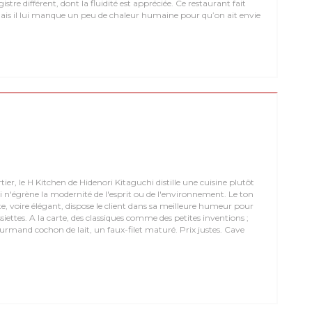
stre différent, dont la fluidité est appréciée. Ce restaurant fait
 mais il lui manque un peu de chaleur humaine pour qu’on ait envie
ier, le H Kitchen de Hidenori Kitaguchi distille une cuisine plutôt
-ci n'égrène la modernité de l'esprit ou de l'environnement. Le ton
ste, voire élégant, dispose le client dans sa meilleure humeur pour
ssiettes. A la carte, des classiques comme des petites inventions ;
rmand cochon de lait, un faux-filet maturé. Prix justes. Cave