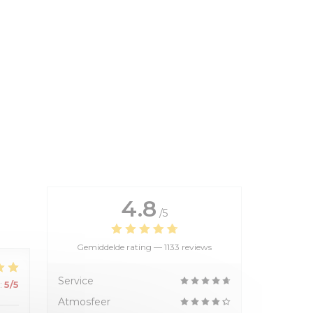
4.8
/5
Gemiddelde rating —
1133 reviews
Service
:
5
/5
Atmosfeer