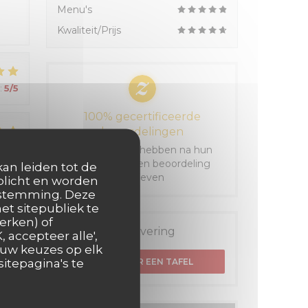
Menu's
Kwaliteit/Prijs
:
5
/5
100% gecertificeerde
beoordelingen
:
5
/5
Onze klanten hebben na hun
reservering een beoordeling
kan leiden tot de
gegeven
rplicht en worden
oestemming. Deze
et sitepubliek te
:
5
/5
erken) of
Reservering
 accepteer alle',
 uw keuzes op elk
itepagina's te
RESERVEER EEN TAFEL