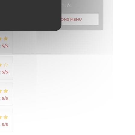
:
4
/5
Menu's
ONTDEK ONS MENU
:
5
/5
:
5
/5
:
5
/5
:
5
/5