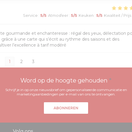
Service
:
5
/5
Atmosfeer
:
5
/5
Keuken
:
5
/5
Kwaliteit / Prijs
lte gourmande et enchanteresse : régal des yeux, délectation p
te grâce à une carte qui s’écrit au rythme des saisons et des
ltiver l’excellence à tarif modéré
1
2
3
Word op de hoogte gehouden
*
Schrijf je in op onze nieuwsbrief om gepersonaliseerde communicatie en
marketingaanbiedingen per e-mail van ons te ontvangen.
ABONNEREN
Volg ons