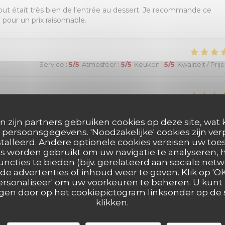
out était très bien de l'entrée au dessert. Je recommande ce
pour un prix raisonnable.
Service
:
5
/5
Atmosfeer
:
5
/5
Keuken
:
5
/5
Kwaliteit / Prijs
Service
:
5
/5
Atmosfeer
:
5
/5
Keuken
:
5
/5
Kwaliteit / Prijs
n zijn partners gebruiken cookies op deze site, wat 
persoonsgegevens. 'Noodzakelijke' cookies zijn ve
talleerd. Andere optionele cookies vereisen uw t
s worden gebruikt om uw navigatie te analyseren, h
Service
:
5
/5
Atmosfeer
:
4
/5
Keuken
:
5
/5
Kwaliteit / Prijs
uncties te bieden (bijv. gerelateerd aan sociale netw
e advertenties of inhoud weer te geven. Klik op 'OK,
 'Personaliseer' om uw voorkeuren te beheren. U kunt
 and superb food!
en door op het cookiepictogram linksonder op de s
klikken.