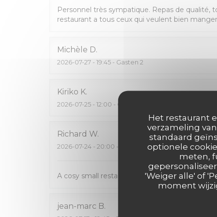
Personnel très sympatique. Repas de qualité, t
restaurant a tous ceux qui veulent bien manger 
Michèle
D
2026-07-27
- 19:45 - Gasten 2
Kiriko
K
2026-07-25
- 12:00 - Gasten 2
Het restaurant e
verzameling van 
Richard
W
standaard geïns
optionele cookie
2026-07-24
- 20:00 - Gasten 2
meten, f
gepersonaliseerd
'Weiger alle' of
A cosy small restaurant and dedicated services
moment wijzig
jean-marc
B