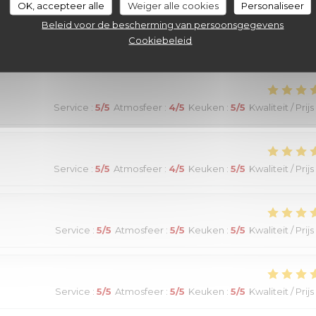
Service
:
4
/5
Atmosfeer
:
4
/5
Keuken
:
4
/5
Kwaliteit / Prijs
OK, accepteer alle
Weiger alle cookies
Personaliseer
Beleid voor de bescherming van persoonsgegevens
Cookiebeleid
Service
:
5
/5
Atmosfeer
:
4
/5
Keuken
:
5
/5
Kwaliteit / Prijs
Service
:
5
/5
Atmosfeer
:
4
/5
Keuken
:
5
/5
Kwaliteit / Prijs
Service
:
5
/5
Atmosfeer
:
5
/5
Keuken
:
5
/5
Kwaliteit / Prijs
Service
:
5
/5
Atmosfeer
:
5
/5
Keuken
:
5
/5
Kwaliteit / Prijs