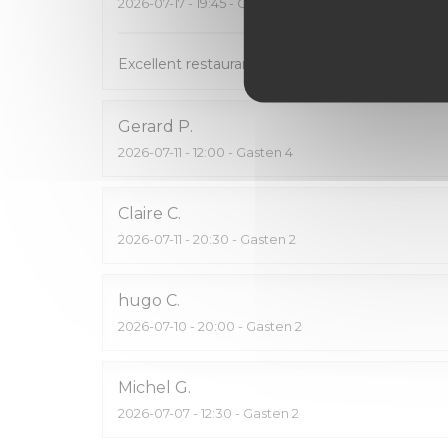
2026-07-17
- 19:45 - Gasten 5
Excellent restaurant
Gerard
P
2026-07-11
- 12:00 - Gasten 4
Claire
C
2026-07-11
- 20:30 - Gasten 2
hugo
C
2026-07-10
- 20:00 - Gasten 2
Michel
G
2026-07-07
- 12:30 - Gasten 2