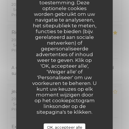
toestemming. Deze
2026-07-25
- 12:00 - Gasten 2
optionele cookies
Service
:
5
/5
Atmosfeer
:
5
/5
Keuken
:
5
/5
Kwaliteit /
worden gebruikt om uw
Prijs
:
5
/5
navigatie te analyseren,
het sitepubliek te meten,
functies te bieden (bijv.
Richard
W
gerelateerd aan sociale
2026-07-24
- 20:00 - Gasten 2
netwerken) of
Service
:
5
/5
Atmosfeer
:
4
/5
Keuken
:
5
/5
Kwaliteit /
gepersonaliseerde
Prijs
:
5
/5
advertenties of inhoud
weer te geven. Klik op
'OK, accepteer alle',
A cosy small restaurant and dedicated services and
'Weiger alle' of
superb food!
'Personaliseer' om uw
voorkeuren te beheren. U
kunt uw keuzes op elk
jean-marc
B
moment wijzigen door
2026-07-17
- 19:45 - Gasten 5
op het cookiepictogram
Service
:
4
/5
Atmosfeer
:
4
/5
Keuken
:
4
/5
Kwaliteit /
linksonder op de
Prijs
:
4
/5
sitepagina's te klikken.
Excellent restaurant
OK, accepteer alle