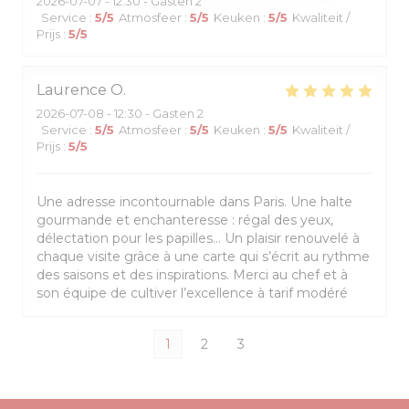
2026-07-07
- 12:30 - Gasten 2
Service
:
5
/5
Atmosfeer
:
5
/5
Keuken
:
5
/5
Kwaliteit /
Prijs
:
5
/5
Laurence
O
2026-07-08
- 12:30 - Gasten 2
Service
:
5
/5
Atmosfeer
:
5
/5
Keuken
:
5
/5
Kwaliteit /
Prijs
:
5
/5
Une adresse incontournable dans Paris. Une halte
gourmande et enchanteresse : régal des yeux,
délectation pour les papilles… Un plaisir renouvelé à
chaque visite grâce à une carte qui s’écrit au rythme
des saisons et des inspirations. Merci au chef et à
son équipe de cultiver l’excellence à tarif modéré
1
2
3