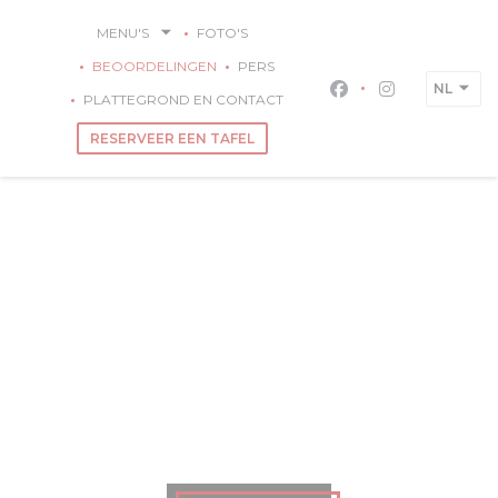
Cookies beheer paneel
MENU'S
FOTO'S
BEOORDELINGEN
PERS
NL
Facebook ((opent 
Instagram ((
PLATTEGROND EN CONTACT
RESERVEER EEN TAFEL