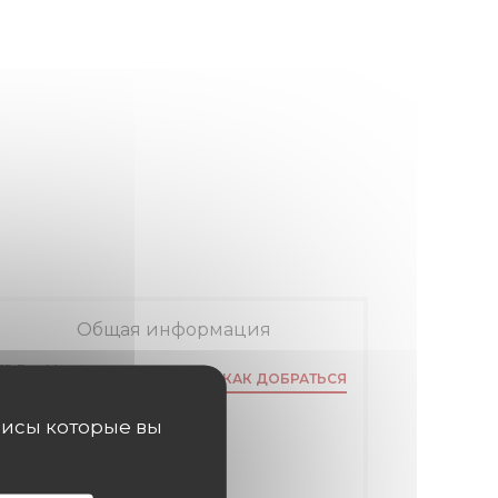
Общая информация
18 Rue Mayet
КАК ДОБРАТЬСЯ
((открывается в новом окне))
75006 Paris
висы которые вы
Метро
Duroc (ligne 10,13)
Автобус