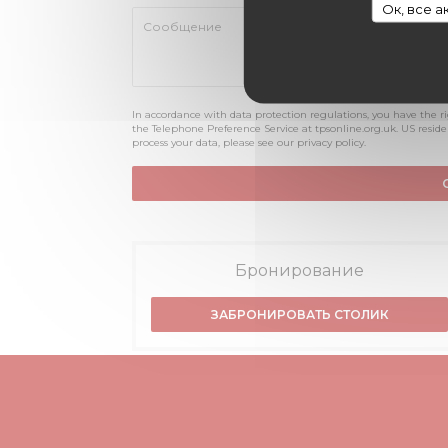
Ок, все 
In accordance with data protection regulations, you have the r
the Telephone Preference Service at
tpsonline.org.uk
. US resid
process your data, please see our
privacy policy
.
Бронирование
ЗАБРОНИРОВАТЬ СТОЛИК