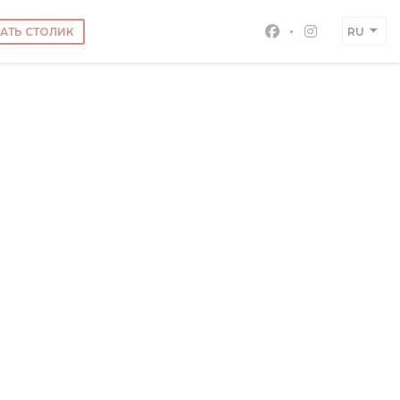
АТЬ СТОЛИК
RU
Facebook ((откры
Instagram (