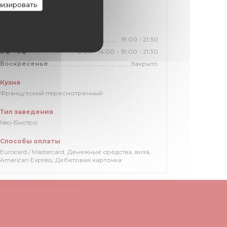
изировать
28,39,70,82,89,92
Часы работы
19:00 - 21:30
Понедельник
12:00 - 14:00
19:00 - 21:30
В�
-
С�
•
Закрыто
Воскресенье
Кухня
Французский пересмотренный
Тип заведения
Neo-Бистро
Способы оплаты
Eurocard / Mastercard, Денежные средства, виза,
American Express, Дебетовая карточка