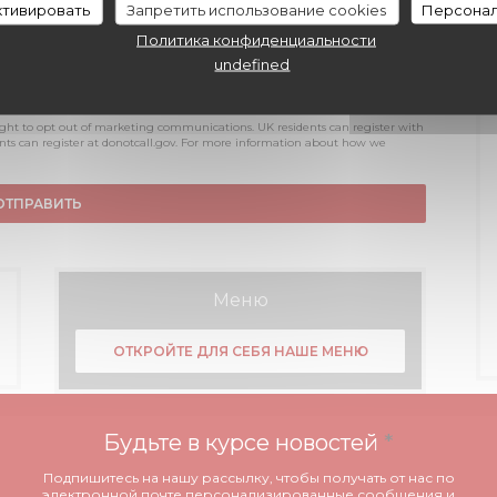
активировать
Запретить использование cookies
Персонал
Политика конфиденциальности
undefined
ight to opt out of marketing communications. UK residents can register with
ents can register at
donotcall.gov
. For more information about how we
Меню
ОТКРОЙТЕ ДЛЯ СЕБЯ НАШЕ МЕНЮ
Будьте в курсе новостей
*
Подпишитесь на нашу рассылку, чтобы получать от нас по
электронной почте персонализированные сообщения и