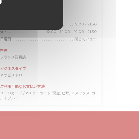
28,39,70,82,89,92
営業時間
19:00 - 21:30
月曜日
12:00 - 14:00
19:00 - 21:30
火
-
土
•
閉じています
日曜日
料理
フランス語再訪
ビジネスタイプ
ネオビストロ
ご利用可能なお支払い方法
ユーロカード /マスターカード, 現金, ビザ, アメックス, カ
ルトブルー