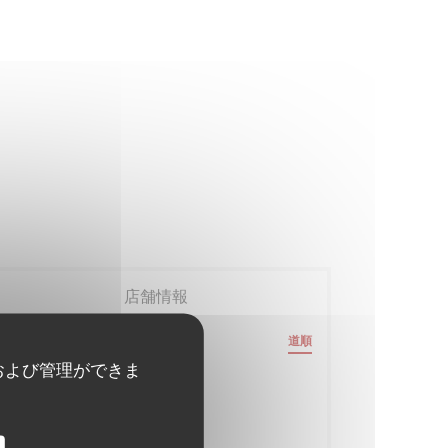
店舗情報
18 Rue Mayet
道順
((新しいウィンドウで開きます))
75006 Paris
および管理ができま
最寄り駅
Duroc (ligne 10,13)
バス