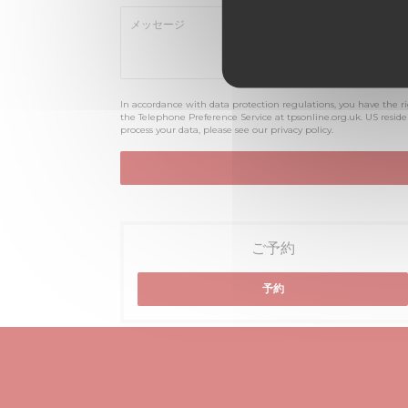
In accordance with data protection regulations, you have the r
the Telephone Preference Service at
tpsonline.org.uk
. US resid
process your data, please see our
privacy policy
.
ご予約
予約