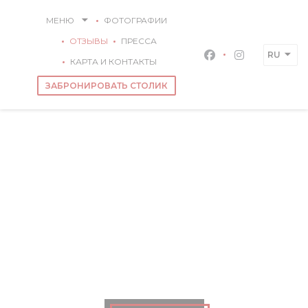
Панель управления cookies
МЕНЮ
ФОТОГРАФИИ
ОТЗЫВЫ
ПРЕССА
RU
Facebook ((откры
Instagram (
КАРТА И КОНТАКТЫ
ЗАБРОНИРОВАТЬ СТОЛИК