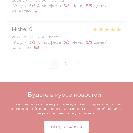
2026-07-10
- 20:00 - гости 2
Услуги
:
5
/5
Атмосфера
:
5
/5
Меню
:
5
/5
Цена /
качество
:
5
/5
Michel
G
2026-07-07
- 12:30 - гости 2
Услуги
:
5
/5
Атмосфера
:
5
/5
Меню
:
5
/5
Цена /
качество
:
5
/5
1
2
3
Будьте в курсе новостей
*
Подпишитесь на нашу рассылку, чтобы получать от нас по
электронной почте персонализированные сообщения и
маркетинговые предложения.
ПОДПИСАТЬСЯ