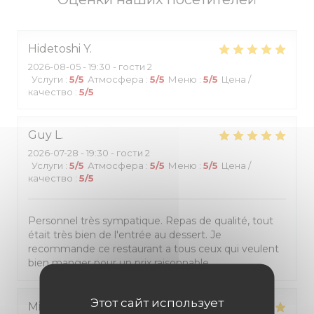
Hidetoshi
Y
2026-08-05
- 19:30 - гости 2
Услуги
:
5
/5
Атмосфера
:
5
/5
Меню
:
5
/5
Цена /
качество
:
5
/5
Guy
L
2026-07-28
- 19:30 - гости 2
Услуги
:
5
/5
Атмосфера
:
5
/5
Меню
:
5
/5
Цена /
качество
:
5
/5
Personnel très sympatique. Repas de qualité, tout
était très bien de l'entrée au dessert. Je
recommande ce restaurant a tous ceux qui veulent
bien manger pour un prix raisonnable.
Этот сайт использует
Michèle
D