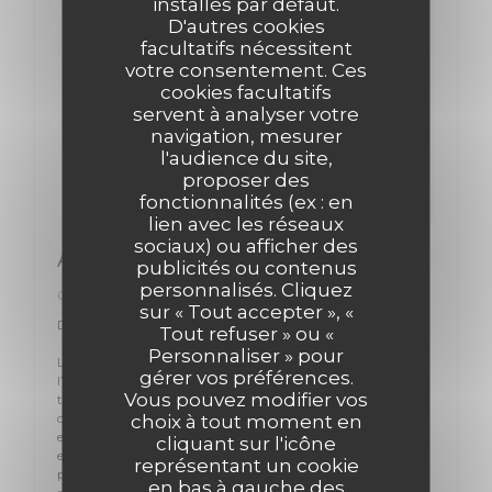
installés par défaut.
D'autres cookies
facultatifs nécessitent
votre consentement. Ces
cookies facultatifs
servent à analyser votre
navigation, mesurer
l'audience du site,
proposer des
fonctionnalités (ex : en
lien avec les réseaux
sociaux) ou afficher des
Académie des vins anciens
publicités ou contenus
personnalisés. Cliquez
06/06/2017
sur « Tout accepter », «
Déjeuner au restaurant H. Kitchenmardi, 6 juin 2017
Tout refuser » ou «
Personnaliser » pour
Le déjeuner périodique entre frères et sœurs se tient à
gérer vos préférences.
l’invitation de ma sœur au restaurant H. Kitchen. Le lieu est
Vous pouvez modifier vos
tout petit, moins de dix tables sans doute, avec le chef en
cuisine et une personne en salle. Le chef Hidenori Kitaguchi
choix à tout moment en
est japonais, qui grossit l’armée de chefs japonais qui ont
cliquant sur l'icône
envahi Paris, pour notre plus grand plaisir. La salle est un
représentant un cookie
peu triste. La carte des vins est particulièrement chiche,
en bas à gauche des