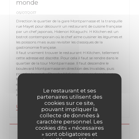
monde
05/07/2017
Direction le quartier de la gare Montparnasse et la tranquille
rue Mayet pour découvrir un restaurant de cuisine française
par un chef japonais, Hidenori Kitaguchi. H Kitchen est un
bistrot contemporain où le chef aime cuisiner les légumes et
les poissons mais aussi revisiter les classiques de la
gastronomie française.
Il faut vraiment trouver le restaurant H Kitchen, tellement
cette adresse est discrète. Pour cela il faut se rendre dans le
quartier de la tour Montparnasse. Il faut descendre le
boulevard Montparnasse en direction des Invalides, puis
prendre la rue du Cherche Midi pour arriver dans la rue
Mayet. On repère le restaurant à sa grande devanture verte
et à son enseigne. Bienvenue dans le restaurant H Kitchen,
car H comme la première lettre du nom du chef Hidenori
Le restaurant et ses
Kitaguchi.
partenaires utilisent des
cookies sur ce site,
((OUVRE UNE NOUVELLE FENÊTRE))
LIRE L'ARTICLE
pouvant impliquer la
collecte de données à
caractère personnel. Les
cookies dits « nécessaires
» sont obligatoires et