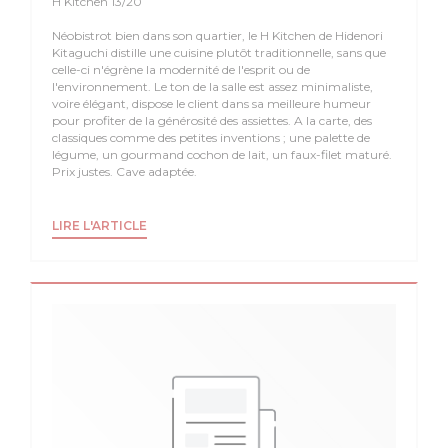
H Kitchen 13/20
Néobistrot bien dans son quartier, le H Kitchen de Hidenori
Kitaguchi distille une cuisine plutôt traditionnelle, sans que
celle-ci n'égrène la modernité de l'esprit ou de
l'environnement. Le ton de la salle est assez minimaliste,
voire élégant, dispose le client dans sa meilleure humeur
pour profiter de la générosité des assiettes. A la carte, des
classiques comme des petites inventions ; une palette de
légume, un gourmand cochon de lait, un faux-filet maturé.
Prix justes. Cave adaptée.
((OUVRE UNE NOUVELLE FENÊTRE))
LIRE L'ARTICLE