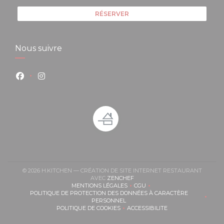
RÉSERVER
Nous suivre
Facebook ((ouvre une nouvelle fenêtre))
Instagram ((ouvre une nouvelle fenêtre))
© 2026 H.KITCHEN — CRÉATION DE SITE INTERNET RESTAURANT
((OUVRE UNE NOUVELLE FENÊT
AVEC
ZENCHEF
MENTIONS LÉGALES
CGU
((OUVRE UNE NOUVELLE FENÊTRE))
((OUVRE UNE NOUVELLE FEN
POLITIQUE DE PROTECTION DES DONNÉES À CARACTÈRE
((OUVRE UNE NOUVELLE FENÊTRE))
PERSONNEL
POLITIQUE DE COOKIES
ACCESSIBILITE
((OUVRE UNE NOUVELLE FENÊTRE))
((OUVRE UNE NOUVELLE FE