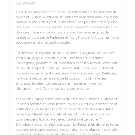
24/07/2017
C’est une table bien cachée dans cette petite rue discrète du
quartier Duroc. Avouons-le, nous ne sommes pas venus par
hasard puisqu’on s’y est laissé entraîner par des amis qui ne
nous voulaient que du bien, nous promettant de nous faire
découvrir leur cantine gourmande. De rares articles de
presse ont consacré l’adresse et l’ont trouvé fort bonne. Nous
découvrons ici une petite pépite.
La déferlante nipponne ne surprend plus guère et les chefs
venus du pays du soleil levant, une fois arrivés dans
l’hexagone, posent ici leurs casseroles et nous font l’offrande
de ne plus repartir. On leur reconnaît l’amour du produit
français savamment dosé, avec des épices venues d’ailleurs,
l’art de la découpe, le sens de la cuisson, l’alchimie des
alliances, le talent du décor dans l’assiette. Hidenori
Kitaguchi, né à Osaka, est dans cette veine.
Arrivé en France chez Jamin du temps de Benoît Guichard,
l’ancien second de Robuchon, puis au Cerf à Marlenheim et
enfin chez les Anges, le voici depuis plus de trois ans dans
cette rue Mayet, sans épate et sans bruit où il régale son
quartier sans fioriture et avec précision! Le cadre ?
Simplissime car là n’est pas pour lui l’essentiel, de rares toiles
colorées de rouge accrochées sur des murs blancs, des tables
et chaises en bois sombre, des produits frais, fenouil,