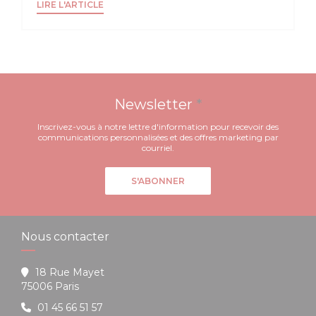
((OUVRE UNE NOUVELLE FENÊTRE))
LIRE L'ARTICLE
Newsletter
*
Inscrivez-vous à notre lettre d'information pour recevoir des
communications personnalisées et des offres marketing par
courriel.
S'ABONNER
Nous contacter
18 Rue Mayet
((ouvre une nouvelle fenêtre))
75006 Paris
01 45 66 51 57