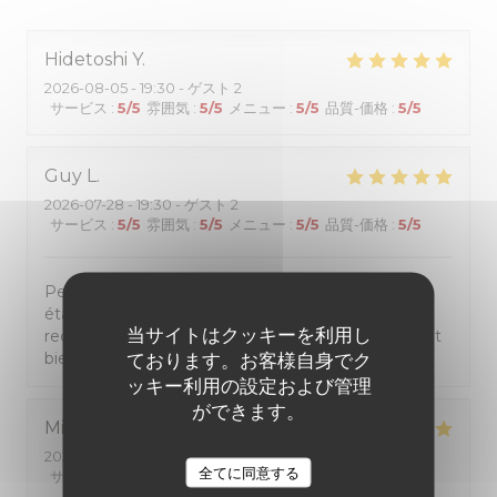
Hidetoshi
Y
2026-08-05
- 19:30 - ゲスト 2
サービス
:
5
/5
雰囲気
:
5
/5
メニュー
:
5
/5
品質-価格
:
5
/5
Guy
L
2026-07-28
- 19:30 - ゲスト 2
サービス
:
5
/5
雰囲気
:
5
/5
メニュー
:
5
/5
品質-価格
:
5
/5
Personnel très sympatique. Repas de qualité, tout
était très bien de l'entrée au dessert. Je
当サイトはクッキーを利用し
recommande ce restaurant a tous ceux qui veulent
bien manger pour un prix raisonnable.
ております。お客様自身でク
ッキー利用の設定および管理
ができます。
Michèle
D
2026-07-27
- 19:45 - ゲスト 2
全てに同意する
サービス
:
5
/5
雰囲気
:
5
/5
メニュー
:
5
/5
品質-価格
:
5
/5