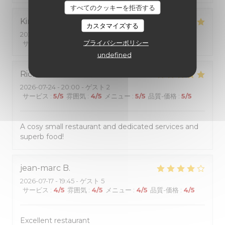
すべてのクッキーを拒否する
Kiriko
K
カスタマイズする
2026-07-25
- 12:00 - ゲスト 2
プライバシーポリシー
サービス
:
5
/5
雰囲気
:
5
/5
メニュー
:
5
/5
品質-価格
:
5
/5
undefined
Richard
W
2026-07-24
- 20:00 - ゲスト 2
サービス
:
5
/5
雰囲気
:
4
/5
メニュー
:
5
/5
品質-価格
:
5
/5
A cosy small restaurant and dedicated services and
superb food!
jean-marc
B
2026-07-17
- 19:45 - ゲスト 5
サービス
:
4
/5
雰囲気
:
4
/5
メニュー
:
4
/5
品質-価格
:
4
/5
Excellent restaurant